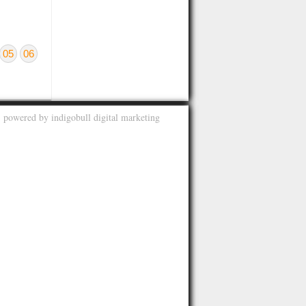
05
06
, powered by
indigobull digital marketing