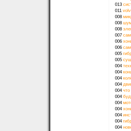
013
сис
011
vol
008
мик
008
шум
008
эле
007
сам
006
хон
006
сам
005
гиб
005
сущ
004
тех
004
кон
004
кол
004
дви
004
что
004
буд
004
мот
004
хон
004
инс
004
гиб
004
нов