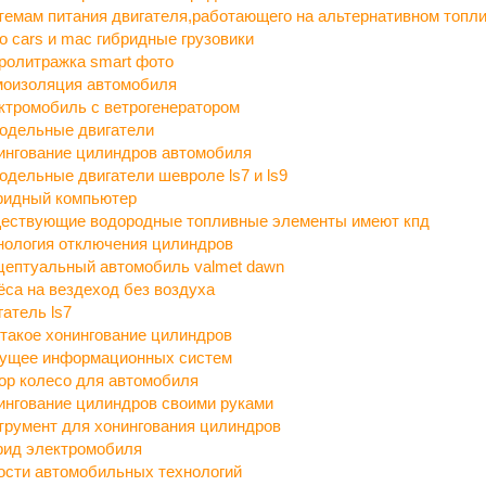
темам питания двигателя,работающего на альтернативном топл
vo cars и mac гибридные грузовики
ролитражка smart фото
оизоляция автомобиля
ктромобиль с ветрогенератором
одельные двигатели
ингование цилиндров автомобиля
одельные двигатели шевроле ls7 и ls9
ридный компьютер
ествующие водородные топливные элементы имеют кпд
нология отключения цилиндров
цептуальный автомобиль valmet dawn
ёса на вездеход без воздуха
гатель ls7
 такое хонингование цилиндров
ущее информационных систем
ор колесо для автомобиля
ингование цилиндров своими руками
трумент для хонингования цилиндров
рид электромобиля
ости автомобильных технологий