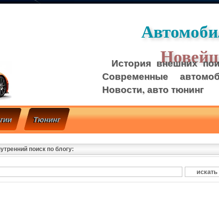
Автомоби
Новейш
История внешних пои
Современные автомо
Новости, авто тюнинг
гии
Тюнинг
утренний поиск по блогу: