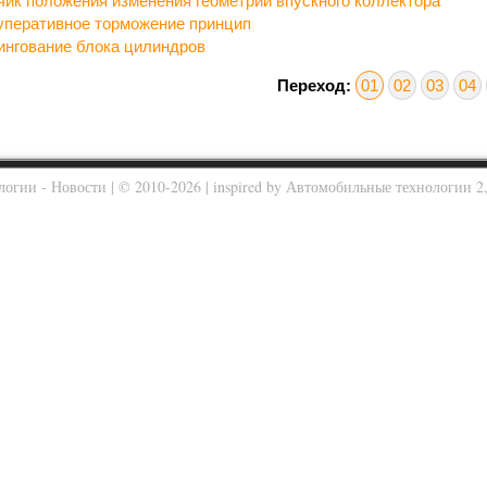
чик положения изменения геометрии впускного коллектора
уперативное торможение принцип
ингование блока цилиндров
Переход:
01
02
03
04
логии - Новости
| © 2010-2026 | inspired by
Автомобильные технологии 2