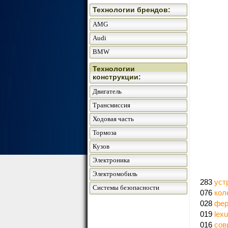
Технологии брендов:
AMG
Audi
BMW
Технологии
конструкции:
Двигатель
Трансмиссия
Ходовая часть
Тормоза
Кузов
Электроника
Электромобиль
283
уст
Системы безопасности
076
кол
028
фер
019
lex
016
сов