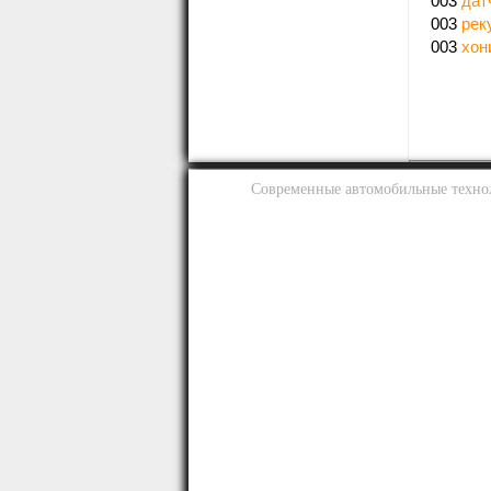
003
дат
003
рек
003
хон
Современные автомобильные техно