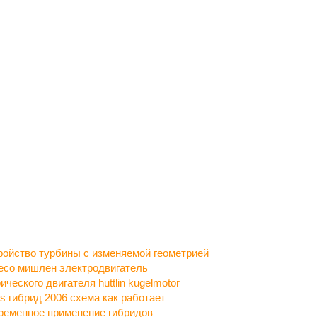
ройство турбины с изменяемой геометрией
есо мишлен электродвигатель
ического двигателя huttlin kugelmotor
us гибрид 2006 схема как работает
ременное применение гибридов