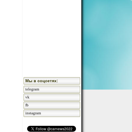
Мы в соцсетях:
telegram
vk
fb
instagram