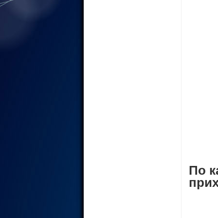
По к
прих