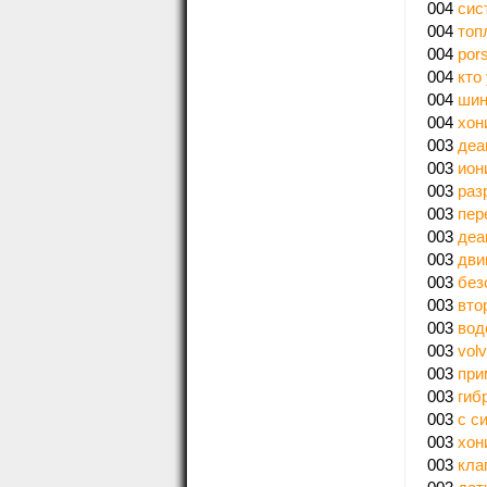
004
сис
004
топ
004
por
004
кто
004
шин
004
хон
003
деа
003
ион
003
раз
003
пер
003
деа
003
дви
003
без
003
вто
003
вод
003
vol
003
при
003
гиб
003
с с
003
хон
003
кла