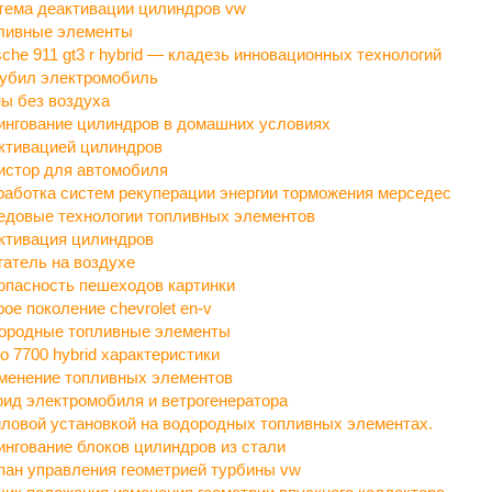
тема деактивации цилиндров vw
ливные элементы
sche 911 gt3 r hybrid — кладезь инновационных технологий
 убил электромобиль
ы без воздуха
ингование цилиндров в домашних условиях
ктивацией цилиндров
истор для автомобиля
работка систем рекуперации энергии торможения мерседес
едовые технологии топливных элементов
ктивация цилиндров
гатель на воздухе
опасность пешеходов картинки
рое поколение chevrolet en-v
ородные топливные элементы
vo 7700 hybrid характеристики
менение топливных элементов
рид электромобиля и ветрогенератора
иловой установкой на водородных топливных элементах.
ингование блоков цилиндров из стали
пан управления геометрией турбины vw