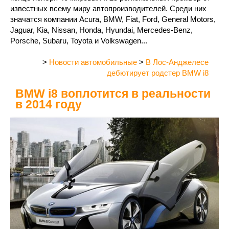
известных всему миру автопроизводителей. Среди них
значатся компании Acura, BMW, Fiat, Ford, General Motors,
Jaguar, Kia, Nissan, Honda, Hyundai, Mercedes-Benz,
Porsche, Subaru, Toyota и Volkswagen...
>
Новости автомобильные
>
В Лос-Анджелесе
дебютирует родстер BMW i8
BMW i8 воплотится в реальности
в 2014 году