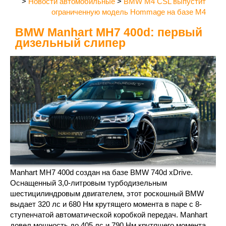
>
Новости автомобильные
>
BMW M4 CSL выпустит
ограниченную модель Hommage на базе M4
BMW Manhart MH7 400d: первый
дизельный слипер
Manhart MH7 400d создан на базе BMW 740d xDrive.
Оснащенный 3,0-литровым турбодизельным
шестицилиндровым двигателем, этот роскошный BMW
выдает 320 лс и 680 Нм крутящего момента в паре с 8-
ступенчатой автоматической коробкой передач. Manhart
довел мощность до 405 лс и 790 Нм крутящего момента