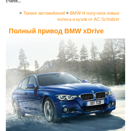
стиля...
>
Тюнинг автомобилей
>
BMW i4 получила новые
колеса и кузов от AC Schnitzer
Полный привод BMW xDrive