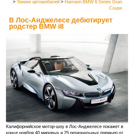
>
Тюнинг автомобилей
>
Hamann BMW 6 Series Gran
Coupe
В Лос-Анджелесе дебютирует
родстер BMW i8
Калифорнийское мотор-шоу в Лос-Анджелесе покажет в
конце ноября 40 мировых и 25 региональных премьер от