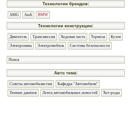
Технологии брендов:
AMG
Audi
BMW
Технологии конструкции:
Двигатель
Трансмиссия
Ходовая часть
Тормоза
Кузов
Электроника
Электромобиль
Системы безопасности
Поиск
Авто тема:
Советы автомобилистам
Кафедра "Автомобили"
Тюнинг джипов
Лента автомобильных новостей
Хот-роды