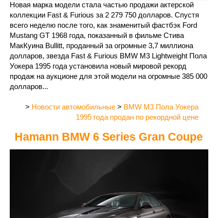
Новая марка модели стала частью продажи актерской
коллекции Fast & Furious за 2 279 750 долларов. Спустя
всего неделю после того, как знаменитый фастбэк Ford
Mustang GT 1968 года, показанный в фильме Стива
МакКуина Bullitt, проданный за огромные 3,7 миллиона
долларов, звезда Fast & Furious BMW M3 Lightweight Пола
Уокера 1995 года установила новый мировой рекорд
продаж на аукционе для этой модели на огромные 385 000
долларов...
>
Новости автомобильные
>
BMW M3 Пола Уокера
1995 года продан по рекордной цене
Hamann BMW 6 Series Gran Coupe