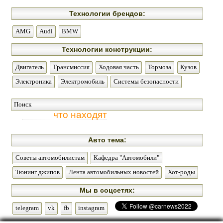
Технологии брендов:
AMG
Audi
BMW
Технологии конструкции:
Двигатель
Трансмиссия
Ходовая часть
Тормоза
Кузов
Электроника
Электромобиль
Системы безопасности
Поиск
что находят
Авто тема:
Советы автомобилистам
Кафедра "Автомобили"
Тюнинг джипов
Лента автомобильных новостей
Хот-роды
Мы в соцсетях:
telegram
vk
fb
instagram